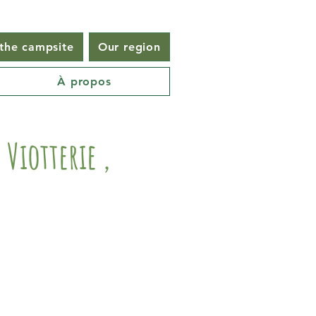
 the campsite
Our region
À propos
a Viotterie ,