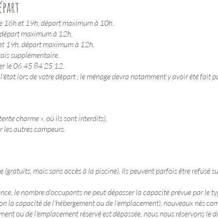
épart
entre 16h et 19h, départ maximum à 10h.
h , départ maximum à 12h.
 et 19h, départ maximum à 12h.
rais supplémentaire.
ler le 06 45 84 25 12.
'état lors de votre départ ; le ménage devra notamment y avoir été fait par
tente charme », où ils sont interdits).
er les autres campeurs.
(gratuits, mais sans accès à la piscine). Ils peuvent parfois être refusé s
rance, le nombre d'occupants ne peut dépasser la capacité prévue par le
on la capacité de l'hébergement ou de l'emplacement), nouveaux nés comp
nt ou de l'emplacement réservé est dépassée, nous nous réservons le dro