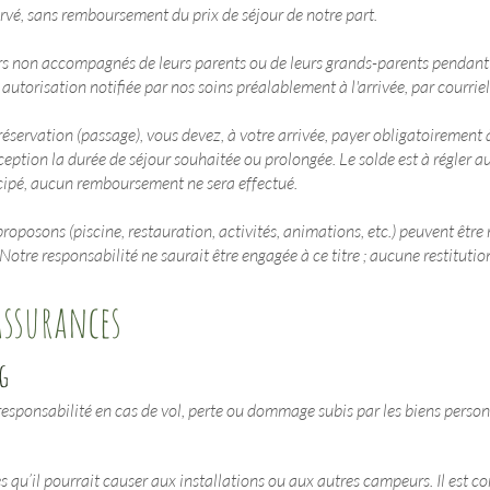
vé, sans remboursement du prix de séjour de notre part.
urs non accompagnés de leurs parents ou de leurs grands-parents pendant t
utorisation notifiée par nos soins préalablement à l'arrivée, par courrie
servation (passage), vous devez, à votre arrivée, payer obligatoirement à
ception la durée de séjour souhaitée ou prolongée. Le solde est à régler au
cipé, aucun remboursement ne sera effectué.
proposons (piscine, restauration, activités, animations, etc.) peuvent ê
Notre responsabilité ne saurait être engagée à ce titre ; aucune restitution 
 assurances
g
esponsabilité en cas de vol, perte ou dommage subis par les biens personn
qu’il pourrait causer aux installations ou aux autres campeurs. Il est co