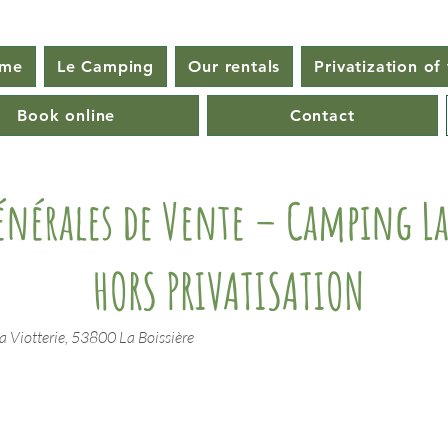
ome
Le Camping
Our rentals
Privatization of
Book online
Contact
énérales de Vente – Camping L
HORS PRIVATISATION
La Viotterie, 53800 La Boissière