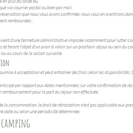
 en plus du solde dû.
é via courrier postal ou bien par mail.
servation que nous vous avons confirmée, nous vous en avertirons dans les
ment remboursées .
ovient d'une fermeture administrative imposée notamment pour lutter con
et feront l'objet d'un avoir à valoir sur un prochain séjour au sein du ca
 ou au cours de la saison suivante.
tion
oumise à acceptation et peut entraîner des frais selon les disponibilités.
anticipé par rapport aux dates mentionnées sur votre confirmation de réser
n remboursement pour la part du séjour non effectuée.
de la consommation, le droit de rétractation n'est pas applicable aux pre
une date ou selon une périodicité déterminée.
u camping