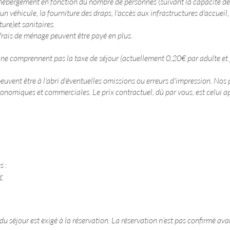
hébergement en fonction du nombre de personnes (suivant la capacité de 
'un véhicule, la fourniture des draps, l'accès aux infrastructures d'accueil,
ture)et sanitaires.
s frais de ménage peuvent être payé en plus.
 ne comprennent pas la taxe de séjour (actuellement 0,20€ par adulte et p
euvent être à l'abri d'éventuelles omissions ou erreurs d'impression. Nos p
conomiques et commerciales. Le prix contractuel, dû par vous, est celui a
s :
r
séjour est exigé à la réservation. La réservation n’est pas confirmé ava